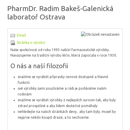
PharmDr. Radim Bakeš-Galenická
laboratoř Ostrava
Email
Stránka o výrobci
Naše společnost od roku 1993 nabízí farmaceutické výrobky.
Navazujeme na tradiční výrobu léčiv, která započala v roce 1930.
O nás a naší filozofii
snažíme se vyrábět přípravky cenově dostupné a hlavně
funkční
své výrobky sami používáme a rádi je podáváme našim
rodinám
snažíme se vyrábět výrobky z nejlepších surovin tak, aby byly
zdraví prospěšné a aby lidem skutečně pomáhaly
nehledejte na našich stránkách slevy, aby tam byly, musel by
nejprve někdo koupit draze, a to nechceme.