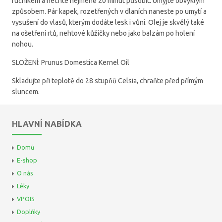
ručníkem a nechte nejméně 20 minut působit. Umyjte obvyklým
způsobem. Pár kapek, rozetřených v dlaních naneste po umytí a
vysušení do vlasů, kterým dodáte lesk i vůni. Olej je skvělý také
na ošetření rtů, nehtové kůžičky nebo jako balzám po holení
nohou.
SLOŽENÍ: Prunus Domestica Kernel Oil
Skladujte při teplotě do 28 stupňů Celsia, chraňte před přímým
sluncem.
HLAVNÍ NABÍDKA
Domů
E-shop
O nás
Léky
VPOIS
Doplňky