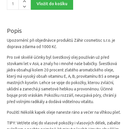
Popis
Upozornění: při objednávce produktů Záhir cosmetisc s.r.o. je
doprava zdarma od 1000 Kč.
Pro své skvělé účinky byl švestkový olej používán už před
stovkami let v Asii, a znaly ho i mnohé naše babičky. Švestková
jádra obsahují kolem 20 procent zlatého aromatického oleje,
který má vysoký obsah vitaminu E, A, B, provitamínu B5 a omega
mastných kyselin. Lehce se vpije do pokožky, kterou zvláční,
uklidní a zanechá ji sametově hebkou a provoněnou. Účinně
bojuje proti vráskám. Pokožku rozzáří, neucpává póry, chrání ji
před volnými radikály a dodává viditelnou vitalitu.
Použití: Několik kapek oleje naneste ráno a večer na vlhkou pleť.
TIPY: Vetřete olej do vlasové pokožky i vlasových délek, zabalte